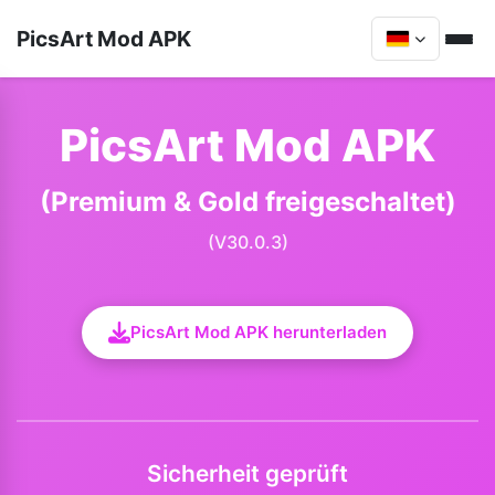
PicsArt Mod APK
PicsArt Mod APK
(Premium & Gold freigeschaltet)
(V30.0.3)
PicsArt Mod APK herunterladen
Sicherheit geprüft