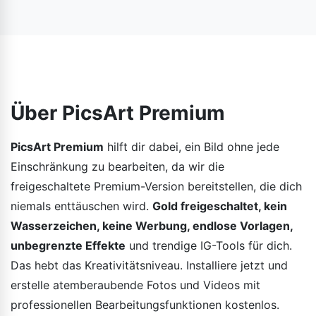
Die PicsArt Mod APK ist derzeit nur für Android
zum Zugriff oder Download erforderlich.
verfügbar. Die offizielle PicsArt-App ist im App Store
erhältlich, die modifizierte Version mit Premium-
Funktionen jedoch nicht offiziell für iPhones und iPads.
Über PicsArt Premium
PicsArt Premium
hilft dir dabei, ein Bild ohne jede
Einschränkung zu bearbeiten, da wir die
freigeschaltete Premium-Version bereitstellen, die dich
niemals enttäuschen wird.
Gold freigeschaltet, kein
Wasserzeichen, keine Werbung, endlose Vorlagen,
unbegrenzte Effekte
und trendige IG-Tools für dich.
Das hebt das Kreativitätsniveau. Installiere jetzt und
erstelle atemberaubende Fotos und Videos mit
professionellen Bearbeitungsfunktionen kostenlos.