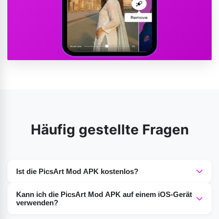
Häufig gestellte Fragen
Ist die PicsArt Mod APK kostenlos?
Die meisten Bearbeitungsfunktionen der PicsArt Mod
Kann ich die PicsArt Mod APK auf einem iOS-Gerät
APK funktionieren offline. Für einige Vorlagen, Filter oder
verwenden?
Community-Inhalte ist jedoch eine Internetverbindung