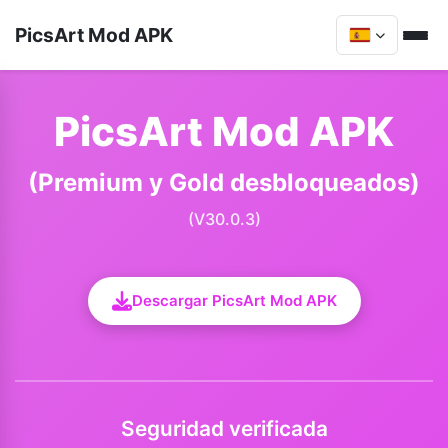
PicsArt Mod APK
PicsArt Mod APK
(Premium y Gold desbloqueados)
(V30.0.3)
Descargar PicsArt Mod APK
Seguridad verificada